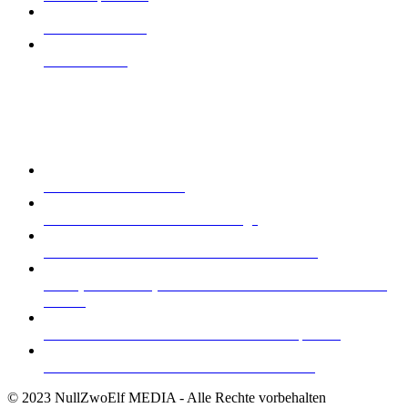
Was ist Cannazon
Wissenswertes
Themenübersicht
Cannabis in der Medizin
Cannabis in Deutschland: Rechtslage
Streckmittel in Cannabis: Das solltest du wissen
CBD (Cannabidiol) - Gesundheitshelfer ohne berauschende
Wirkung
Cannazon erklärt: Bestandteile der Cannabispflanze
Die 12 besten Reiseziele für Cannabisliebhaber
© 2023 NullZwoElf MEDIA - Alle Rechte vorbehalten