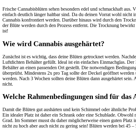
Frische Cannabisblüten sehen besonders edel und schmackhaft aus. Vi
einfach deutlich länger haltbar sind. Da du deinen Vorrat wohl nich
Cannabis konfrontiert werden. Darüber hinaus wird durch den Troc
der Blüte werden durch den Prozess entfernt. Die Trocknung bewirkt
ist!
Wie wird Cannabis ausgehärtet?
Zunächst ist es wichtig, dass deine Blüten getrocknet werden. Nachd
Luftdichten Behälter gefüllt. Ideal ist ein einfaches Einmachglas. D
Behälter an einen passenden Ort gestellt. Die notwendigen Bedingun
überprüfst. Mindestens 2x pro Tag sollte der Deckel geöffnet werden 
werden. Nach 3 Wochen sollten deine Blüten dann ausgehärtet sein. A
nicht.
Welche Rahmenbedingungen sind für das A
Damit die Blüten gut aushärten und kein Schimmel oder ähnliche Probl
Ein idealer Platz ist daher ein Schrank oder eine Schublade. Obwohl 
Grad. Im Sommer musst du daher möglicherweise einen guten Platz im K
nicht zu hoch aber auch nicht zu gering sein! Blüten werden bei 45 –