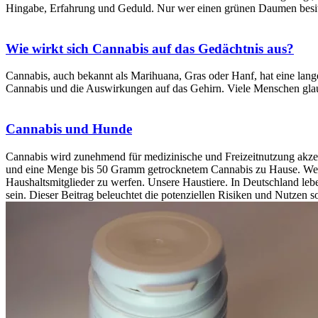
Hingabe, Erfahrung und Geduld. Nur wer einen grünen Daumen besitz
Wie wirkt sich Cannabis auf das Gedächtnis aus?
Cannabis, auch bekannt als Marihuana, Gras oder Hanf, hat eine lang
Cannabis und die Auswirkungen auf das Gehirn. Viele Menschen gla
Cannabis und Hunde
Cannabis wird zunehmend für medizinische und Freizeitnutzung akzep
und eine Menge bis 50 Gramm getrocknetem Cannabis zu Hause. Wenn j
Haushaltsmitglieder zu werfen. Unsere Haustiere. In Deutschland l
sein. Dieser Beitrag beleuchtet die potenziellen Risiken und Nutzen