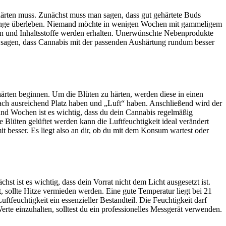
härten muss. Zunächst muss man sagen, dass gut gehärtete Buds
ten lange überleben. Niemand möchte in wenigen Wochen mit gammeligem
n und Inhaltsstoffe werden erhalten. Unerwünschte Nebenprodukte
 sagen, dass Cannabis mit der passenden Aushärtung rundum besser
ärten beginnen. Um die Blüten zu härten, werden diese in einen
nfach ausreichend Platz haben und „Luft“ haben. Anschließend wird der
und Wochen ist es wichtig, dass du dein Cannabis regelmäßig
 Blüten gelüftet werden kann die Luftfeuchtigkeit ideal verändert
 besser. Es liegt also an dir, ob du mit dem Konsum wartest oder
 ist es wichtig, dass dein Vorrat nicht dem Licht ausgesetzt ist.
, sollte Hitze vermieden werden. Eine gute Temperatur liegt bei 21
tfeuchtigkeit ein essenzieller Bestandteil. Die Feuchtigkeit darf
rte einzuhalten, solltest du ein professionelles Messgerät verwenden.