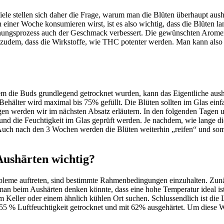
ele stellen sich daher die Frage, warum man die Blüten überhaupt aus
t in einer Woche konsumieren wirst, ist es also wichtig, dass die Blü
knungsprozess auch der Geschmack verbessert. Die gewünschten Arome
 zudem, dass die Wirkstoffe, wie THC potenter werden. Man kann also
em die Buds grundlegend getrocknet wurden, kann das Eigentliche aush
er Behälter wird maximal bis 75% gefüllt. Die Blüten sollten im Glas ei
gen werden wir im nächsten Absatz erläutern. In den folgenden Tagen 
und die Feuchtigkeit im Glas geprüft werden. Je nachdem, wie lange die
uch nach den 3 Wochen werden die Blüten weiterhin „reifen“ und somit
ushärten wichtig?
eme auftreten, sind bestimmte Rahmenbedingungen einzuhalten. Zunächst
man beim Aushärten denken könnte, dass eine hohe Temperatur ideal ist
eller oder einem ähnlich kühlen Ort suchen. Schlussendlich ist die Luf
 55 % Luftfeuchtigkeit getrocknet und mit 62% ausgehärtet. Um diese We