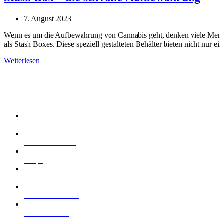
7. August 2023
Wenn es um die Aufbewahrung von Cannabis geht, denken viele Mensch
als Stash Boxes. Diese speziell gestalteten Behälter bieten nicht nur 
Weiterlesen
Seitenübersicht
Start
Cannabis kaufen
Shops
Cannabisprodukte
Was ist Cannazon
Wissenswertes